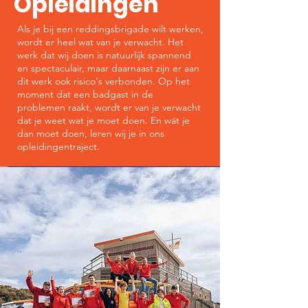
Opleidingen
Als je bij een reddingsbrigade wilt werken,
wordt er heel wat van je verwacht. Het
werk dat wij doen is natuurlijk spannend
en spectaculair, maar daarnaast zijn er aan
dit werk ook risico's verbonden. Op het
moment dat een badgast in de
problemen raakt, wordt er van je verwacht
dat je weet wat je moet doen. En wát je
dan moet doen, leren wij je in ons
opleidingentraject.