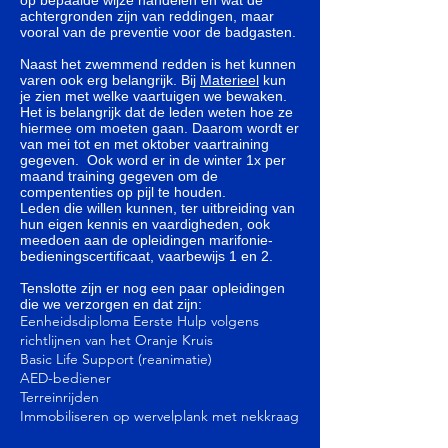
op bepaalde wijze handelen en wat de
achtergronden zijn van reddingen, maar
vooral van de preventie voor de badgasten.
Naast het zwemmend redden is het kunnen
varen ook erg belangrijk. Bij
Materieel
kun
je zien met welke vaartuigen we bewaken.
Het is belangrijk dat de leden weten hoe ze
hiermee om moeten gaan. Daarom wordt er
van mei tot en met oktober vaartraining
gegeven. Ook word er in de winter 1x per
maand training gegeven om de
compententies op pijl te houden.
Leden die willen kunnen, ter uitbreiding van
hun eigen kennis en vaardigheden, ook
meedoen aan de opleidingen marifonie-
bedieningscertificaat, vaarbewijs 1 en 2.
Tenslotte zijn er nog een paar opleidingen
die we verzorgen en dat zijn:
Eenheidsdiploma Eerste Hulp volgens
richtlijnen van het Oranje Kruis
Basic Life Support (reanimatie)
AED-bediener
Terreinrijden
Immobiliseren op wervelplank met nekkraag