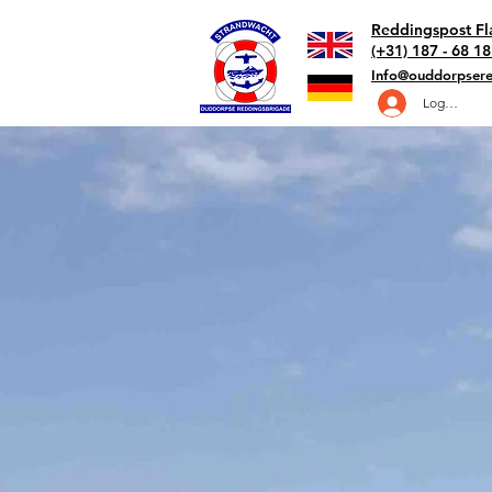
Reddingspost Fl
(+31) 187 - 68 18
Info@ouddorpsere
Log in ORB 