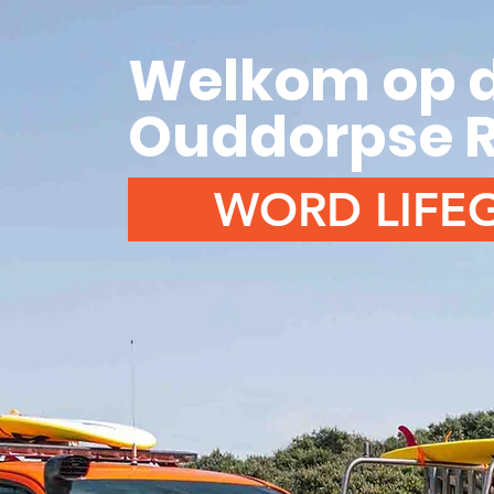
Welkom op d
Ouddorpse 
WORD LIFE