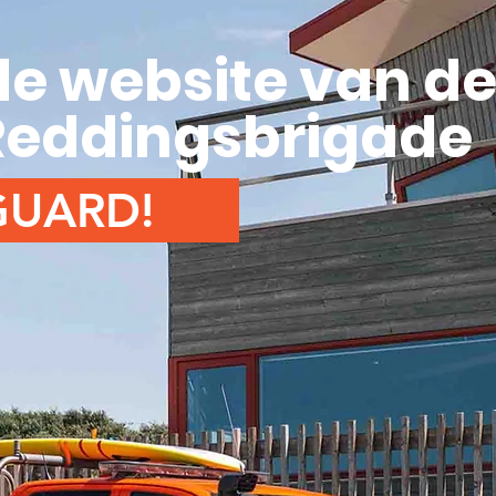
e website van d
Reddingsbrigade
GUARD!