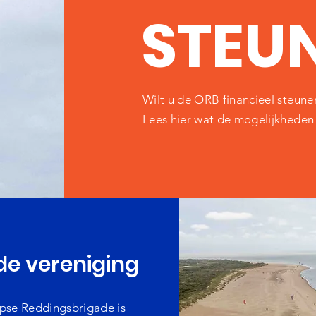
STEU
Wilt u de ORB financieel steune
Lees hier wat de mogelijkheden 
de vereniging
se Reddingsbrigade is