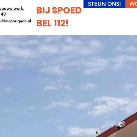
STEUN ONS!
WO
BIJ SPOED
aauwe werk:
 49
BEL 112!
ddingsbrigade.nl
intranet