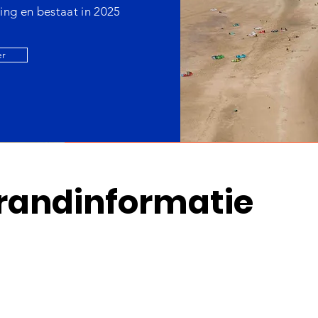
ing en bestaat in 2025
er
trandinformatie