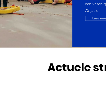
een
verenig
75 jaar.
Lees me
Actuele s