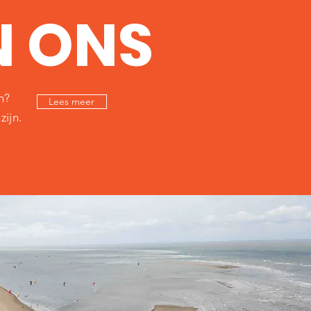
N ONS
n?
Lees meer
zijn.